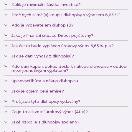
Kolik je minimální částka investice?
Proč bych si měl(a) koupit dluhopisy s výnosem 6,65 %?
Kdo je vydavatelem dluhopisů?
Jaká je finanční situace Direct pojišťovny?
Jak často bude vyplácen úrokový výnos 6,65 % p.a.?
Jak se daní výnosy z dluhopisů?
Kdo daní kupón, pokud došlo k nákupu dluhopisu v období
mezi jednotlivými výplatami?
Upisovací lhůta a nákup dluhopisu
Jaký je objem celé emise?
Proč jsou tyto dluhopisy vydávány?
Co je to alikvotní úrokový výnos (AÚV)?
Jaké riziko je s dluhopisy spojeno?