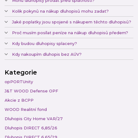
Mohu dluhopisy prodat před splatností?
Kolik pokynů na nákup dluhopisů mohu zadat?
Jaké poplatky jsou spojené s nákupem těchto dluhopisů?
Proč musím posílat peníze na nákup dluhopisů předem?
Kdy budou dluhopisy splaceny?
Kdy nakoupím dluhopis bez AÚV?
Kategorie
opPORTUnity
J&T WOOD Defense OPF
Akcie z BCPP
WOOD Realitní fond
Dluhopis City Home VAR/27
Dluhopis DIRECT 6,85/26
Dluhopis DIRECT 6,65/29