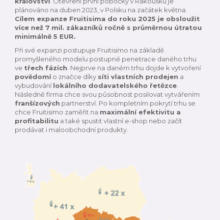
království
. Otevření první pobočky v Rakousku je
plánováno na duben 2023, v Polsku na začátek května.
Cílem expanze Fruitisima do roku 2025 je obsloužit
více než 7 mil. zákazníků ročně s průměrnou útratou
minimálně 5 EUR.
Při své expanzi postupuje Fruitisimo na základě
promyšleného modelu postupné penetrace daného trhu
ve
třech fázích
. Nejprve na daném trhu dojde k vytvoření
povědomí
o značce díky
síti vlastních prodejen
a
vybudování
lokálního dodavatelského řetězce
.
Následně firma chce svou působnost posilovat vytvářením
franšízových
partnerství. Po kompletním pokrytí trhu se
chce Fruitisimo zaměřit na
maximální efektivitu a
profitabilitu
a také spustit vlastní e-shop nebo začít
prodávat i maloobchodní produkty.