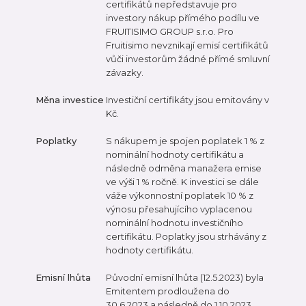
certifikátů nepředstavuje pro
investory nákup přímého podílu ve
FRUITISIMO GROUP s.r.o. Pro
Fruitisimo nevznikají emisí certifikátů
vůči investorům žádné přímé smluvní
závazky.
Měna investice
Investiční certifikáty jsou emitovány v
Kč.
Poplatky
S nákupem je spojen poplatek 1 % z
nominální hodnoty certifikátu a
následně odměna manažera emise
ve výši 1 % ročně. K investici se dále
váže výkonnostní poplatek 10 % z
výnosu přesahujícího vyplacenou
nominální hodnotu investičního
certifikátu. Poplatky jsou strhávány z
hodnoty certifikátu.
Emisní lhůta
Původní emisní lhůta (12.5.2023) byla
Emitentem prodloužena do
30.6.2023 a následně do 1.10.2023.