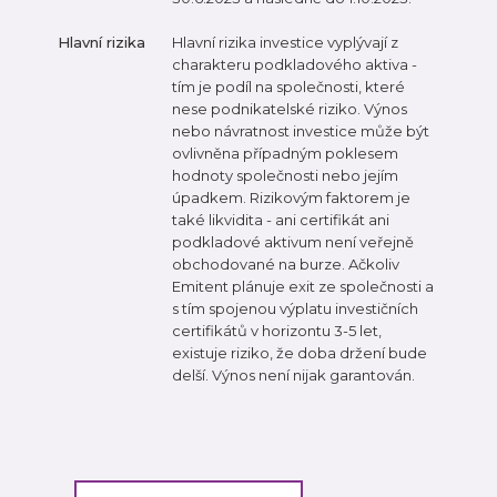
Hlavní rizika
Hlavní rizika investice vyplývají z
charakteru podkladového aktiva -
tím je podíl na společnosti, které
nese podnikatelské riziko. Výnos
nebo návratnost investice může být
ovlivněna případným poklesem
hodnoty společnosti nebo jejím
úpadkem. Rizikovým faktorem je
také likvidita - ani certifikát ani
podkladové aktivum není veřejně
obchodované na burze. Ačkoliv
Emitent plánuje exit ze společnosti a
s tím spojenou výplatu investičních
certifikátů v horizontu 3-5 let,
existuje riziko, že doba držení bude
delší. Výnos není nijak garantován.