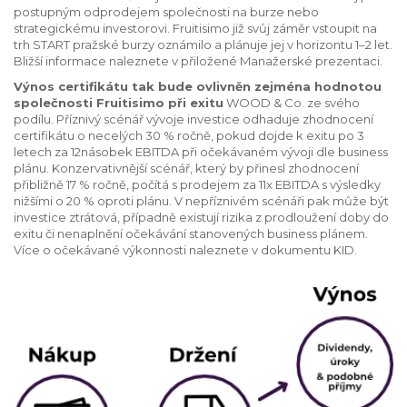
postupným odprodejem společnosti na burze nebo
strategickému investorovi. Fruitisimo již svůj záměr vstoupit na
trh START pražské burzy oznámilo a plánuje jej v horizontu 1–2 let.
Bližší informace naleznete v přiložené Manažerské prezentaci.
Výnos certifikátu tak bude ovlivněn zejména hodnotou
společnosti Fruitisimo při exitu
WOOD & Co. ze svého
podílu. Příznivý scénář vývoje investice odhaduje zhodnocení
certifikátu o necelých 30 % ročně, pokud dojde k exitu po 3
letech za 12násobek EBITDA při očekávaném vývoji dle business
plánu. Konzervativnější scénář, který by přinesl zhodnocení
přibližně 17 % ročně, počítá s prodejem za 11x EBITDA s výsledky
nižšími o 20 % oproti plánu. V nepříznivém scénáři pak může být
investice ztrátová, případně existují rizika z prodloužení doby do
exitu či nenaplnění očekávání stanovených business plánem.
Více o očekávané výkonnosti naleznete v dokumentu KID.