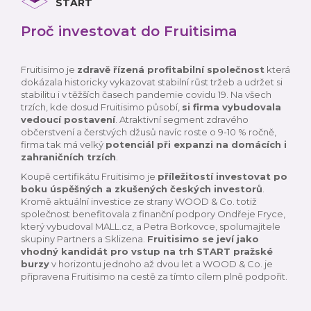
START
Proč investovat do Fruitisima
Fruitisimo je
zdravě řízená profitabilní společnost
která
dokázala historicky vykazovat stabilní růst tržeb a udržet si
stabilitu i v těžších časech pandemie covidu 19. Na všech
trzích, kde dosud Fruitisimo působí,
si firma vybudovala
vedoucí postavení
. Atraktivní segment zdravého
občerstvení a čerstvých džusů navíc roste o 9-10 % ročně,
firma tak má velký
potenciál při expanzi na domácích i
zahraničních trzích
.
Koupě certifikátu Fruitisimo je
příležitostí investovat po
boku úspěšných a zkušených českých investorů
.
Kromě aktuální investice ze strany WOOD & Co. totiž
společnost benefitovala z finanční podpory Ondřeje Fryce,
který vybudoval MALL.cz, a Petra Borkovce, spolumajitele
skupiny Partners a Sklizena.
Fruitisimo se jeví jako
vhodný kandidát pro vstup na trh START pražské
burzy
v horizontu jednoho až dvou let a WOOD & Co. je
připravena Fruitisimo na cestě za tímto cílem plně podpořit.