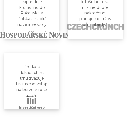
expanduje
letošního roku
Fruitisimo do
máme dobře
Rakouska a
nakročeno,
Polska a nabírá
plánujeme tržby
nové investory
půl miliardy.”
Po dvou
dekádách na
trhu zvažuje
Fruitisimo vstup
na burzu v roce
2024.