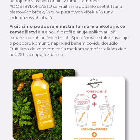
nápoje do vlastního obalu. V rámci kampaně
#DOSTBYLOPLASTU se Fruitisimu podařilo ušetřit 1 tunu
plastových brček, ½ tuny plastových víček a ½ tuny
jednorázových obalů.
Fruitisimo podporuje místní farmáře a ekologické
zemědělství
a stejnou filozofii plánuje aplikovat i při
expanzi na zahraničních trzích. Společnost se také zasazuje
o podporu komunit, například během covidu doručilo
Fruitisimo do zdravotnictví a matkám samoživitelkám více
než 25 tisíc nápojů zdarma.