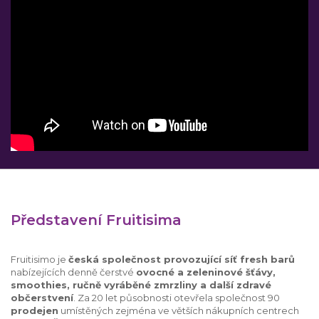
Představení Fruitisima
Fruitisimo je
česká společnost provozující síť fresh barů
nabízejících denně čerstvé
ovocné a zeleninové šťávy,
smoothies, ručně vyráběné zmrzliny a další zdravé
občerstvení
. Za 20 let působnosti otevřela společnost 90
prodejen
umístěných zejména ve větších nákupních centrech