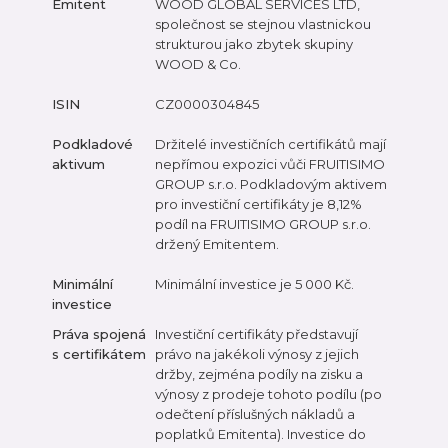
Emitent
WOOD GLOBAL SERVICES LTD,
společnost se stejnou vlastnickou
strukturou jako zbytek skupiny
WOOD & Co.
ISIN
CZ0000304845
Podkladové
Držitelé investičních certifikátů mají
aktivum
nepřímou expozici vůči FRUITISIMO
GROUP s.r.o. Podkladovým aktivem
pro investiční certifikáty je 8,12%
podíl na FRUITISIMO GROUP s.r.o.
držený Emitentem.
Minimální
Minimální investice je 5 000 Kč.
investice
Práva spojená
Investiční certifikáty představují
s certifikátem
právo na jakékoli výnosy z jejich
držby, zejména podíly na zisku a
výnosy z prodeje tohoto podílu (po
odečtení příslušných nákladů a
poplatků Emitenta). Investice do